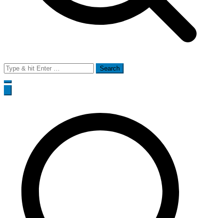
Search
for: