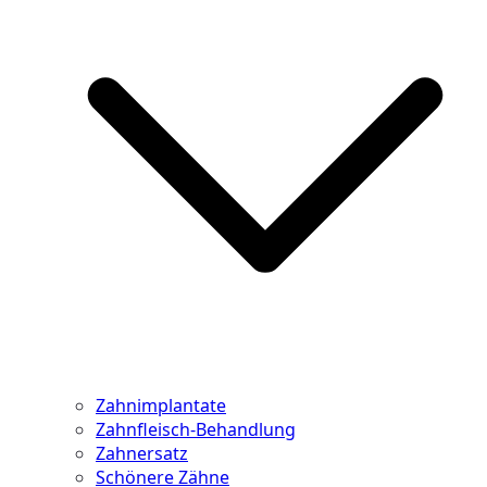
Besuch und sind offen für all Ihre Wünsche, damit Sie die
Welt wieder mit einem tollen Lächeln verzaubern können.
Zahnimplantate
Zahnfleisch-Behandlung
Zahnersatz
Schönere Zähne